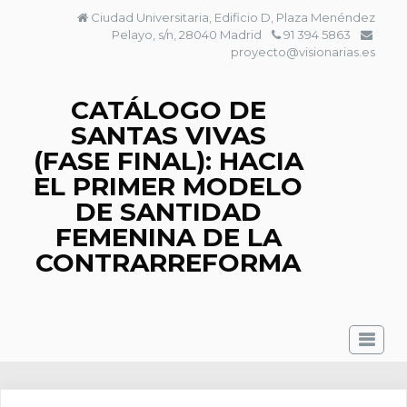
Saltar
Ciudad Universitaria, Edificio D, Plaza Menéndez
al
Pelayo, s/n, 28040 Madrid
91 394 5863
contenido
proyecto@visionarias.es
CATÁLOGO DE
SANTAS VIVAS
(FASE FINAL): HACIA
EL PRIMER MODELO
DE SANTIDAD
FEMENINA DE LA
CONTRARREFORMA