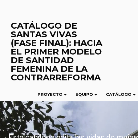
Saltar
al
contenido
CATÁLOGO DE
SANTAS VIVAS
(FASE FINAL): HACIA
EL PRIMER MODELO
DE SANTIDAD
FEMENINA DE LA
CONTRARREFORMA
PROYECTO
EQUIPO
CATÁLOGO
Este catálogo edita las vidas de muje