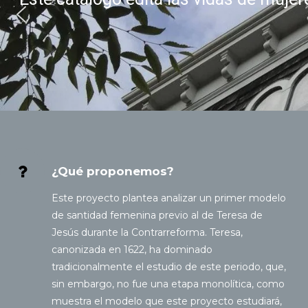
¿Qué proponemos?
Este proyecto plantea analizar un primer modelo
de santidad femenina previo al de Teresa de
Jesús durante la Contrarreforma. Teresa,
canonizada en 1622, ha dominado
tradicionalmente el estudio de este periodo, que,
sin embargo, no fue una etapa monolítica, como
muestra el modelo que este proyecto estudiará,