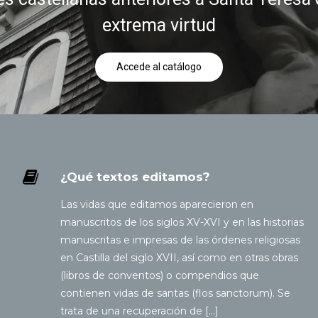
extrema virtud
Accede al catálogo
¿Qué textos editamos?
Las vidas que editamos aparecieron en
manuscritos de los siglos XV-XVI y en las historias
manuscritas e impresas de las órdenes religiosas
en Castilla del siglo XVII, así como en otras obras
(libros de conventos) o compendios que
contienen vidas de santas (flos sanctorum). Se
trata de una recuperación de […]