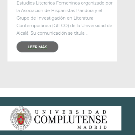
Estudios Literarios Femeninos organizado por
la Asociación de Hispanistas Pandora y el
Grupo de Investigación en Literatura
Contemporánea (GILCO) de la Universidad de
Alcalá. Su comunicación se titula ...
LEER MÁS