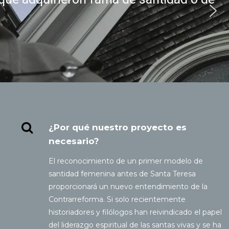
¿Por qué nuestro proyecto es
necesario?
El reconocimiento de un primer modelo de
santidad femenina antes de Santa Teresa
proporcionará un nuevo entendimiento de la
Contrarreforma. Si solo recientemente
historiadores y filólogos han reivindicado el papel
del liderazgo espiritual de las santas vivas y se ha