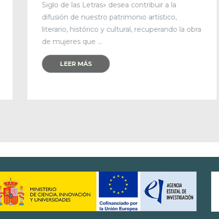
Siglo de las Letras» desea contribuir a la
difusión de nuestro patrimonio artístico,
literario, histórico y cultural, recuperando la obra
de mujeres que ...
LEER MÁS