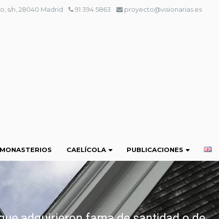
o, s/n, 28040 Madrid
91 394 5863
proyecto@visionarias.es
 MONASTERIOS
CAELÍCOLA
PUBLICACIONES
 que adquirieron fama de santidad o de