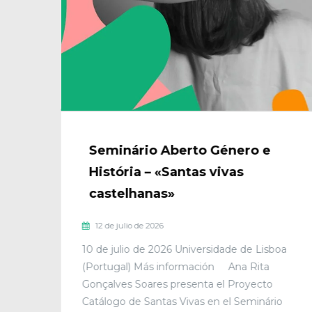
Seminário Aberto Género e
História – «Santas vivas
castelhanas»
12 de julio de 2026
10 de julio de 2026 Universidade de Lisboa
(Portugal) Más información Ana Rita
Gonçalves Soares presenta el Proyecto
Catálogo de Santas Vivas en el Seminário