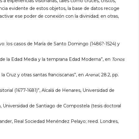
 experiencias visionarias, tales como cruces, cristos,
tancia evidente de estos objetos, la base de datos recoge
 activar ese poder de conexión con la divinidad; en otras,
dievo: los casos de María de Santo Domingo (1486?-1524) y
les de la Edad Media y la temprana Edad Moderna”, en
Tonos
 la Cruz y otras santas franciscanas”, en
Arenal
, 28.2, pp.
itorial (1677-1681)”, Alcalá de Henares, Universidad de
, Universidad de Santiago de Compostela (tesis doctoral
ntander, Real Sociedad Menéndez Pelayo; reed. Londres,