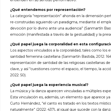
¿Qué entendemos por representación?
La categoría “representación” ahonda en la dimensión perfo
re-construidas siguiendo un paradigma, mediante el empleo 
devoción por lo divino ante una audiencia” (Sanmartín Bast
emoción (manifestada a través de la gestualidad) y la pr
¿Qué papel juega la corporalidad en esta configuraci
Los aspectos vinculados a la corporalidad, tales como los e
santidad femenina castellana (Sanmartín Bastida, 2012: 16
representación de santidad de las religiosas castellanas d
clave, y así “cuestiones como el espacio, el tiempo, la ac
2022: 50).
¿Qué papel juega la experiencia musical?
La música y la danza aparecen vinculadas a múltiples expe
Esta vinculación es, además, un elemento que aparece ya 
Curto Hernández, “el canto es tratado en los textos míst
naturalmente” (2022: 437), al igual que sucede con la danza