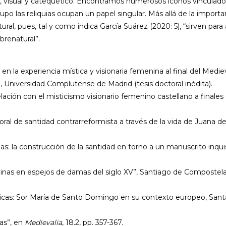
 visual y catequético. Encontramos numerosos iconos vinculados a
rupo las reliquias ocupan un papel singular. Más allá de la impor
ural, pues, tal y como indica García Suárez (2020: 5), “sirven para
brenatural”.
d en la experiencia mística y visionaria femenina al final del Me
, Universidad Complutense de Madrid (tesis doctoral inédita).
 relación con el misticismo visionario femenino castellano a fina
ral de santidad contrarreformista a través de la vida de Juana de
as: la construcción de la santidad en torno a un manuscrito inquis
ninas en espejos de damas del siglo XV”, Santiago de Compostela
ísticas: Sor María de Santo Domingo en su contexto europeo, Sa
ias”, en
Medievalia
, 18.2, pp. 357-367.