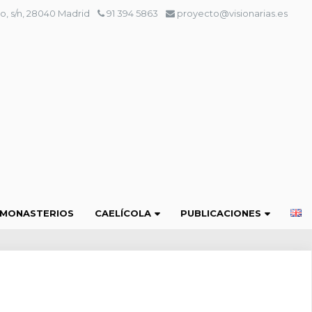
o, s/n, 28040 Madrid
91 394 5863
proyecto@visionarias.es
 MONASTERIOS
CAELÍCOLA
PUBLICACIONES