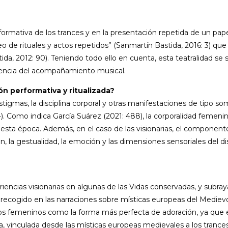
rmativa de los trances y en la presentación repetida de un papel
de rituales y actos repetidos” (Sanmartín Bastida, 2016: 3) que “
ida, 2012: 90). Teniendo todo ello en cuenta, esta teatralidad se
esencia del acompañamiento musical.
ón performativa y ritualizada?
stigmas, la disciplina corporal y otras manifestaciones de tipo s
4). Como indica García Suárez (2021: 488), la corporalidad femen
e esta época. Además, en el caso de las visionarias, el componen
ción, la gestualidad, la emoción y las dimensiones sensoriales de
riencias visionarias en algunas de las Vidas conservadas, y subr
recogido en las narraciones sobre místicas europeas del Mediev
icos femeninos como la forma más perfecta de adoración, ya qu
, vinculada desde las místicas europeas medievales a los trances 