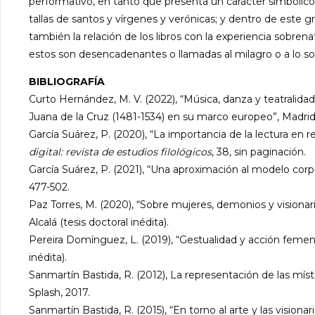
performativo, en tanto que presenta un carácter simbólico,
tallas de santos y vírgenes y verónicas; y dentro de este g
también la relación de los libros con la experiencia sobrenat
estos son desencadenantes o llamadas al milagro o a lo so
BIBLIOGRAFÍA
Curto Hernández, M. V. (2022), “Música, danza y teatralida
Juana de la Cruz (1481-1534) en su marco europeo”, Madrid
García Suárez, P. (2020), “La importancia de la lectura en
digital: revista de estudios filológicos
, 38, sin paginación.
García Suárez, P. (2021), “Una aproximación al modelo corpo
477-502.
Paz Torres, M. (2020), “Sobre mujeres, demonios y visionari
Alcalá (tesis doctoral inédita).
Pereira Domínguez, L. (2019), “Gestualidad y acción feme
inédita).
Sanmartín Bastida, R. (2012), La representación de las m
Splash, 2017.
Sanmartín Bastida, R. (2015), “En torno al arte y las visionar