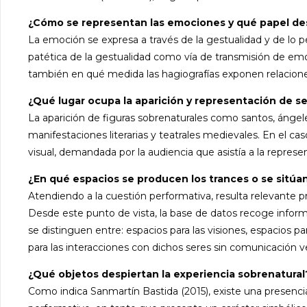
¿Cómo se representan las emociones y qué papel des
La emoción se expresa a través de la gestualidad y de lo p
patética de la gestualidad como vía de transmisión de em
también en qué medida las hagiografías exponen relaciones d
¿Qué lugar ocupa la aparición y representación de 
La aparición de figuras sobrenaturales como santos, ángele
manifestaciones literarias y teatrales medievales. En el cas
visual, demandada por la audiencia que asistía a la represen
¿En qué espacios se producen los trances o se sitúan
Atendiendo a la cuestión performativa, resulta relevante p
Desde este punto de vista, la base de datos recoge inform
se distinguen entre: espacios para las visiones, espacios p
para las interacciones con dichos seres sin comunicación ve
¿Qué objetos despiertan la experiencia sobrenatural
Como indica Sanmartín Bastida (2015), existe una presencia 