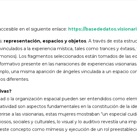
ccesible en el siguiente enlace:
https://basededatos.visionari
s:
representación, espacios y objetos
. A través de esta estru
vinculados a la experiencia mística, tales como trances y éxtasis, 
demonios). Los fragmentos seleccionados están tomados de las ed
mativo presente en las narraciones de experiencias visionaria
ejemplo, una misma aparición de ángeles vinculada a un espacio 
os diferentes.
ivas?
lidad o la organización espacial pueden ser entendidos como ele
rmatividad son aspectos fundamentales en la constitución de la i
rirse a las visionarias, estas mujeres mostraban “un especial cui
osos, sociales y culturales, lo visual y lo auditivo revestía una 
este concepto como mímesis y ejecución de un rol preestablecido”