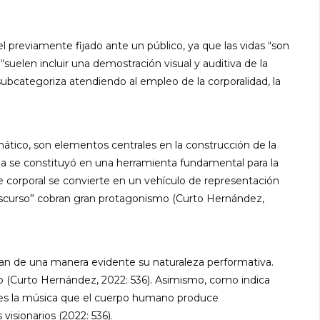
 previamente fijado ante un público, ya que las vidas “son
suelen incluir una demostración visual y auditiva de la
 subcategoriza atendiendo al empleo de la corporalidad, la
omático, son elementos centrales en la construcción de la
ina se constituyó en una herramienta fundamental para la
te corporal se convierte en un vehículo de representación
l discurso” cobran gran protagonismo (Curto Hernández,
ayan de una manera evidente su naturaleza performativa.
o (Curto Hernández, 2022: 536). Asimismo, como indica
e es la música que el cuerpo humano produce
visionarios (2022: 536).