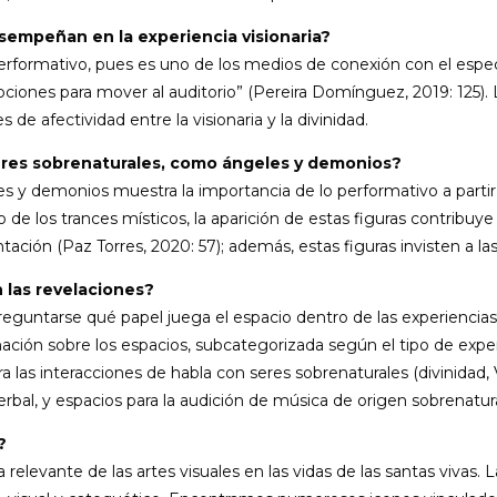
empeñan en la experiencia visionaria?
erformativo, pues es uno de los medios de conexión con el espect
ociones para mover al auditorio” (Pereira Domínguez, 2019: 125)
e afectividad entre la visionaria y la divinidad.
seres sobrenaturales, como ángeles y demonios?
s y demonios muestra la importancia de lo performativo a partir d
o de los trances místicos, la aparición de estas figuras contribuy
tación (Paz Torres, 2020: 57); además, estas figuras invisten a las
 las revelaciones?
reguntarse qué papel juega el espacio dentro de las experiencias 
ación sobre los espacios, subcategorizada según el tipo de exper
ara las interacciones de habla con seres sobrenaturales (divinidad,
rbal, y espacios para la audición de música de origen sobrenatura
?
relevante de las artes visuales en las vidas de las santas vivas. 