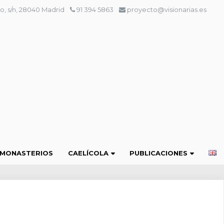
o, s/n, 28040 Madrid
91 394 5863
proyecto@visionarias.es
 MONASTERIOS
CAELÍCOLA
PUBLICACIONES