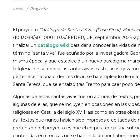
Inicio
/
Proyecto
El proyecto
Catálogo de Santas Vivas (Fase Final): Hacia
/10.13039/501100011033/ FEDER, UE; septiembre 2024-agos
finalizar un
catálogo wiki
para dar a conocer las vidas de 
término “santa viva” fue acuñado por la investigadora Gabri
misma época, y que estableció un nuevo paradigma marcad
la Iglesia, en su época las santas vivas castellanas gozaro
pertenecen a una orden, es decir, se ha empleado de un
Santa Teresa, que se ensalzó tras Trento para caer poco d
Algunas de estas santas vivas fueron autoras de textos, 
algunas de ellas, que se incluyen en ocasiones en las vidas
religiosas en Castilla del siglo XVII, así como en otras ob
así, textos que nunca habían sido impresos o editados de
pretensión del proyecto es que el corpus tenga una sufici
contenidas en crónicas no se han incluido por haber muerto