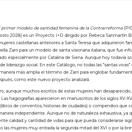
 el primer modelo de santidad femenina de la Contrarreforma
(PI
to 2028) es un Proyecto I+D dirigido por Rebeca Sanmartín Bast
mujeres castellanas anteriores a Santa Teresa que adquirieron fa
ella Zarri para un modelo de santa visionaria italiana, que fue i
o especialmente por Catalina de Siena. Aunque hoy todavía son 
n de liderazgo social. En este Catálogo, no todas las "santas viv
a manera más amplia el término de Zarri para englobar fundame
espués, como este nuevo proyecto analizará.
pero, aunque muchos escritos de estas mujeres han desaparecid
. Las hagiografías aparecieron en manuscritos de los siglos XV-XV
ras (libros de conventos, historias de ciudades) o compendios que 
 manera independiente. Aunque no de naturaleza exhaustiva, ya 
ente calidad y cantidad de vidas para que pueda considerarse sig
 las mujeres muy entrada la segunda mitad del XVI o por la breve