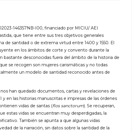
D2023-146357NB-I00, financiado por MICIU/ AEI
ida, que tiene entre sus tres objetivos generales
ma de santidad o de extrema virtud entre 1400 y 1550. El
nfluyente en los ámbitos de corte y convento durante la
bastante desconocidas fuera del ámbito de la historia de
as" que se recogen son mujeres carismáticas y no todas
ntalmente un modelo de santidad reconocido antes de
o, nos han quedado documentos, cartas y revelaciones de
I y en las historias manuscritas e impresas de las órdenes
contienen vidas de santas (
flos sanctorum
). Se recuperan,
que estas vidas se encuentran muy desperdigadas, la
nificativo. También se apunta a que algunas vidas
dad de la narración, sin datos sobre la santidad de la