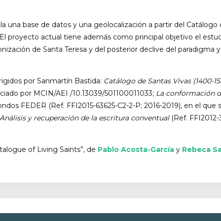
olla una base de datos y una geolocalización a partir del Catálo
El proyecto actual tiene además como principal objetivo el estud
ización de Santa Teresa y del posterior declive del paradigma y 
rigidos por Sanmartín Bastida:
Catálogo de Santas Vivas (1400-1
nciado por MCIN/AEI /10.13039/501100011033;
La conformación de
ondos FEDER (Ref. FFI2015-63625-C2-2-P; 2016-2019), en el que se
 Análisis y recuperación de la escritura conventual
(Ref. FFI2012-
talogue of Living Saints”, de
Pablo Acosta-García
y
Rebeca Sa