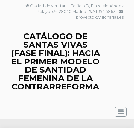
Saltar
Ciudad Universitaria, Edificio D, Plaza Menéndez
al
Pelayo, s/n, 28040 Madrid
91 394 5863
contenido
proyecto@visionarias.es
CATÁLOGO DE
SANTAS VIVAS
(FASE FINAL): HACIA
EL PRIMER MODELO
DE SANTIDAD
FEMENINA DE LA
CONTRARREFORMA