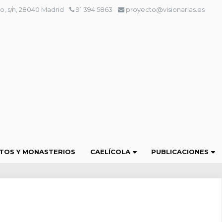
o, s/n, 28040 Madrid
91 394 5863
proyecto@visionarias.es
TOS Y MONASTERIOS
CAELÍCOLA
PUBLICACIONES