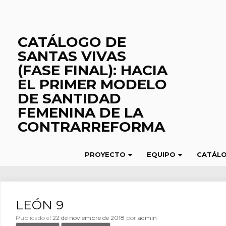
Saltar
al
contenido
CATÁLOGO DE
SANTAS VIVAS
(FASE FINAL): HACIA
EL PRIMER MODELO
DE SANTIDAD
FEMENINA DE LA
CONTRARREFORMA
PROYECTO
EQUIPO
CATÁL
LEÓN 9
Publicado el
22 de noviembre de 2018
por
admin