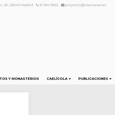
o, s/n, 28040 Madrid
91 394 5863
proyecto@visionarias.es
TOS Y MONASTERIOS
CAELÍCOLA
PUBLICACIONES