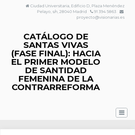
Saltar
Ciudad Universitaria, Edificio D, Plaza Menéndez
al
Pelayo, s/n, 28040 Madrid
91 394 5863
contenido
proyecto@visionarias.es
CATÁLOGO DE
SANTAS VIVAS
(FASE FINAL): HACIA
EL PRIMER MODELO
DE SANTIDAD
FEMENINA DE LA
CONTRARREFORMA