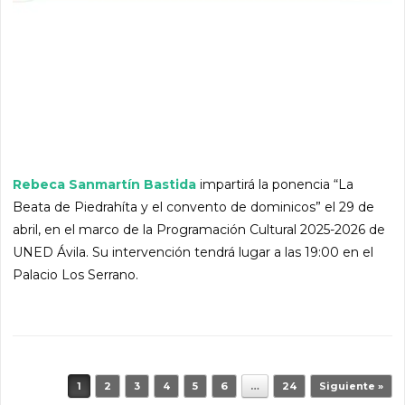
Rebeca Sanmartín Bastida
impartirá la ponencia “La
Beata de Piedrahíta y el convento de dominicos” el 29 de
abril, en el marco de la Programación Cultural 2025-2026 de
UNED Ávila. Su intervención tendrá lugar a las 19:00 en el
Palacio Los Serrano.
Navegador de artículos
1
2
3
4
5
6
…
24
Siguiente »