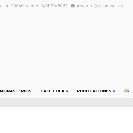
o, s/n, 28040 Madrid
91 394 5863
proyecto@visionarias.es
 MONASTERIOS
CAELÍCOLA
PUBLICACIONES