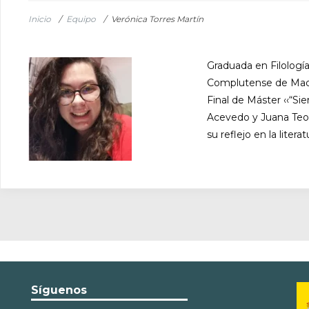
Inicio
/
Equipo
/
Verónica Torres Martín
Graduada en Filología
Complutense de Madri
Final de Máster ‹‹“Si
Acevedo y Juana Teodo
su reflejo en la liter
Síguenos