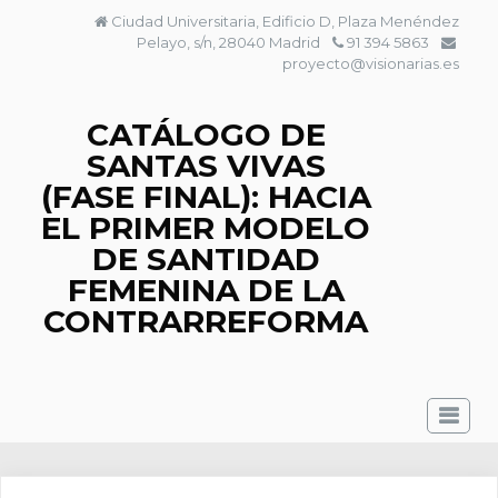
Saltar
Ciudad Universitaria, Edificio D, Plaza Menéndez
al
Pelayo, s/n, 28040 Madrid
91 394 5863
contenido
proyecto@visionarias.es
CATÁLOGO DE
SANTAS VIVAS
(FASE FINAL): HACIA
EL PRIMER MODELO
DE SANTIDAD
FEMENINA DE LA
CONTRARREFORMA