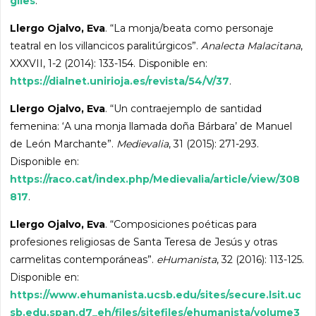
giles
.
Llergo Ojalvo, Eva
. “La monja/beata como personaje
teatral en los villancicos paralitúrgicos”.
Analecta Malacitana
,
XXXVII, 1-2 (2014): 133-154. Disponible en:
https://dialnet.unirioja.es/revista/54/V/37
.
Llergo Ojalvo, Eva
. “Un contraejemplo de santidad
femenina: ‘A una monja llamada doña Bárbara’ de Manuel
de León Marchante”.
Medievalia
, 31 (2015): 271-293.
Disponible en:
https://raco.cat/index.php/Medievalia/article/view/308
817
.
Llergo Ojalvo, Eva
. “Composiciones poéticas para
profesiones religiosas de Santa Teresa de Jesús y otras
carmelitas contemporáneas”.
eHumanista
, 32 (2016): 113-125.
Disponible en:
https://www.ehumanista.ucsb.edu/sites/secure.lsit.uc
sb.edu.span.d7_eh/files/sitefiles/ehumanista/volume3