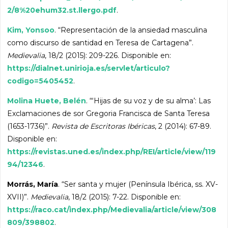
2/8%20ehum32.st.llergo.pdf
.
Kim, Yonsoo
. “Representación de la ansiedad masculina
como discurso de santidad en Teresa de Cartagena”.
Medievalia
, 18/2 (2015): 209-226. Disponible en:
https://dialnet.unirioja.es/servlet/articulo?
codigo=5405452
.
Molina Huete, Belén
. “‘Hijas de su voz y de su alma’: Las
Exclamaciones de sor Gregoria Francisca de Santa Teresa
(1653-1736)”.
Revista de Escritoras Ibéricas
, 2 (2014): 67-89.
Disponible en:
https://revistas.uned.es/index.php/REI/article/view/119
94/12346
.
Morrás, María
. “Ser santa y mujer (Península Ibérica, ss. XV-
XVII)”.
Medievalia
, 18/2 (2015): 7-22. Disponible en:
https://raco.cat/index.php/Medievalia/article/view/308
809/398802
.