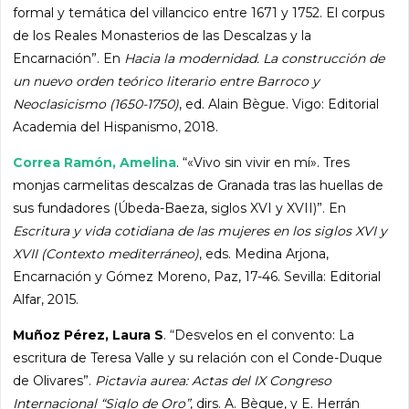
formal y temática del villancico entre 1671 y 1752. El corpus
de los Reales Monasterios de las Descalzas y la
Encarnación”. En
Hacia la modernidad. La construcción de
un nuevo orden teórico literario entre Barroco y
Neoclasicismo (1650-1750)
, ed. Alain Bègue. Vigo: Editorial
Academia del Hispanismo, 2018.
Correa Ramón, Amelina
. “«Vivo sin vivir en mí». Tres
monjas carmelitas descalzas de Granada tras las huellas de
sus fundadores (Úbeda-Baeza, siglos XVI y XVII)”. En
Escritura y vida cotidiana de las mujeres en los siglos XVI y
XVII (Contexto mediterráneo)
, eds. Medina Arjona,
Encarnación y Gómez Moreno, Paz, 17-46. Sevilla: Editorial
Alfar, 2015.
Muñoz Pérez, Laura S
. “Desvelos en el convento: La
escritura de Teresa Valle y su relación con el Conde-Duque
de Olivares”.
Pictavia aurea: Actas del IX Congreso
Internacional “Siglo de Oro”
, dirs. A. Bègue, y E. Herrán