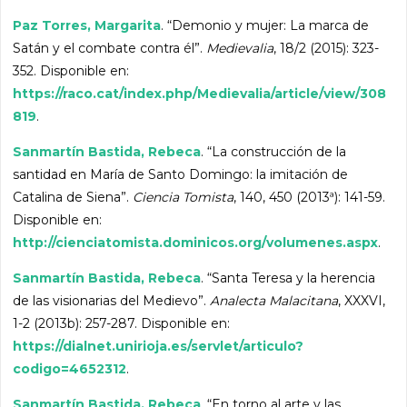
Paz Torres, Margarita
. “Demonio y mujer: La marca de
Satán y el combate contra él”.
Medievalia
, 18/2 (2015): 323-
352. Disponible en:
https://raco.cat/index.php/Medievalia/article/view/308
819
.
Sanmartín Bastida, Rebeca
. “La construcción de la
santidad en María de Santo Domingo: la imitación de
Catalina de Siena”.
Ciencia Tomista
, 140, 450 (2013ª): 141-59.
Disponible en:
http://cienciatomista.dominicos.org/volumenes.aspx
.
Sanmartín Bastida, Rebeca
. “Santa Teresa y la herencia
de las visionarias del Medievo”.
Analecta Malacitana
, XXXVI,
1-2 (2013b): 257-287. Disponible en:
https://dialnet.unirioja.es/servlet/articulo?
codigo=4652312
.
Sanmartín Bastida, Rebeca
. “En torno al arte y las