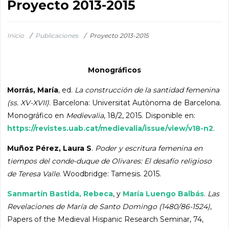
Proyecto 2013-2015
Inicio
/
Publicaciones
/
Proyecto 2013-2015
Monográficos
Morrás, María
, ed.
La construcción de la santidad femenina
(ss. XV-XVII)
. Barcelona: Universitat Autònoma de Barcelona.
Monográfico en
Medievalia
, 18/2, 2015. Disponible en:
https://revistes.uab.cat/medievalia/issue/view/v18-n2
.
Muñoz Pérez, Laura S
.
Poder y escritura femenina en
tiempos del conde-duque de Olivares: El desafío religioso
de Teresa Valle
. Woodbridge: Tamesis. 2015.
Sanmartín Bastida, Rebeca
, y
María Luengo Balbás
.
Las
Revelaciones de María de Santo Domingo (1480/86-1524)
,
Papers of the Medieval Hispanic Research Seminar, 74,