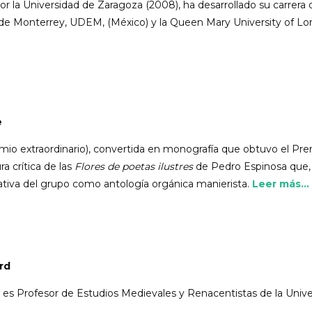
or la Universidad de Zaragoza (2008), ha desarrollado su carrer
de Monterrey, UDEM, (México) y la Queen Mary University of Lo
e
remio extraordinario), convertida en monografía que obtuvo el P
a crítica de las
Flores de poetas ilustres
de Pedro Espinosa que,
cativa del grupo como antología orgánica manierista.
Leer más...
rd
es Profesor de Estudios Medievales y Renacentistas de la Uni