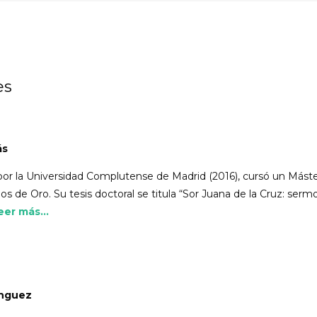
es
ás
por la Universidad Complutense de Madrid (2016), cursó un Máster
os de Oro. Su tesis doctoral se titula “Sor Juana de la Cruz: sermon
eer más...
ínguez