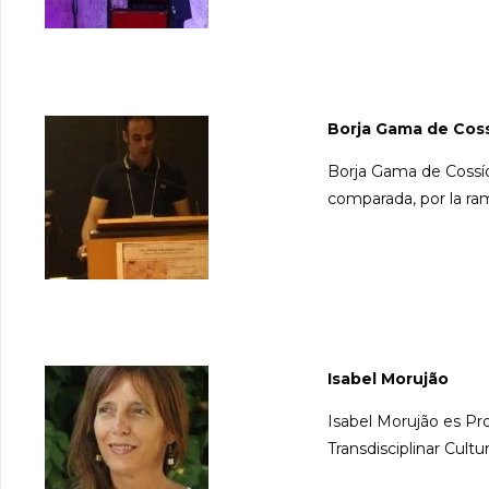
Borja Gama de Cos
Borja Gama de Cossío 
comparada, por la ra
Isabel Morujão
Isabel Morujão es Pro
Transdisciplinar Cult