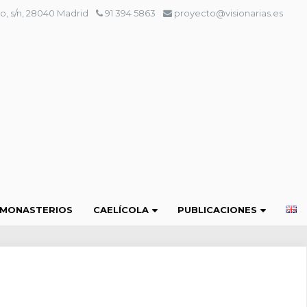
o, s/n, 28040 Madrid
91 394 5863
proyecto@visionarias.es
 MONASTERIOS
CAELÍCOLA
PUBLICACIONES