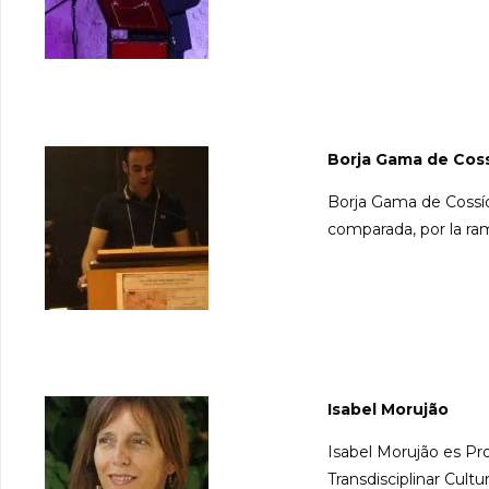
Borja Gama de Cos
Borja Gama de Cossío 
comparada, por la ra
Isabel Morujão
Isabel Morujão es Pro
Transdisciplinar Cult