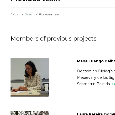
Inicio
/
Team
/
Previous team
Members of previous projects
María Luengo Balb
Doctora en Filología 
Medieval y de los Sigl
Sanmartín Bastida.
L
Laura Pereira Dom