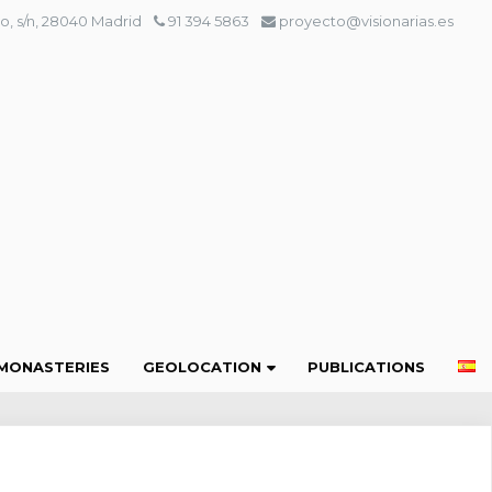
o, s/n, 28040 Madrid
91 394 5863
proyecto@visionarias.es
MONASTERIES
GEOLOCATION
PUBLICATIONS