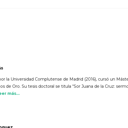
ás
por la Universidad Complutense de Madrid (2016), cursó un Máster
os de Oro. Su tesis doctoral se titula “Sor Juana de la Cruz: sermon
eer más...
ínguez