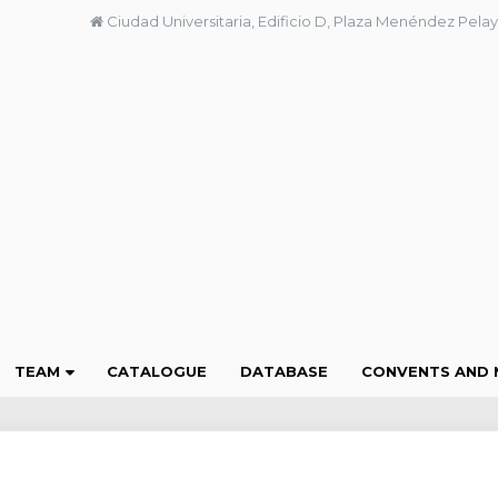
Ciudad Universitaria, Edificio D, Plaza Menéndez Pelay
TEAM
CATALOGUE
DATABASE
CONVENTS AND 