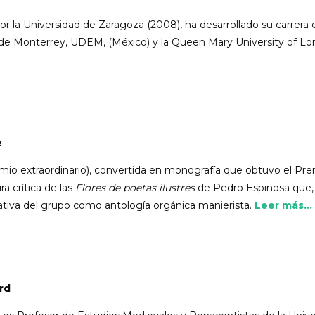
or la Universidad de Zaragoza (2008), ha desarrollado su carrer
de Monterrey, UDEM, (México) y la Queen Mary University of Lo
e
remio extraordinario), convertida en monografía que obtuvo el P
a crítica de las
Flores de poetas ilustres
de Pedro Espinosa que,
cativa del grupo como antología orgánica manierista.
Leer más...
rd