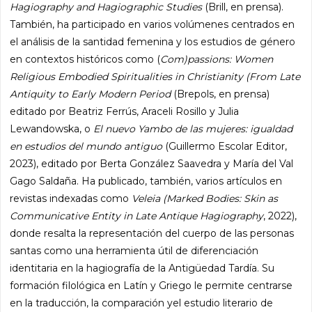
Hagiography and Hagiographic Studies
(Brill, en prensa).
También, ha participado en varios volúmenes centrados en
el análisis de la santidad femenina y los estudios de género
en contextos históricos como (
Com)passions: Women
Religious Embodied Spiritualities in Christianity (From Late
Antiquity to Early Modern Period
(Brepols, en prensa)
editado por Beatriz Ferrús, Araceli Rosillo y Julia
Lewandowska, o
El nuevo Yambo de las mujeres: igualdad
en estudios del mundo antiguo
(Guillermo Escolar Editor,
2023), editado por Berta González Saavedra y María del Val
Gago Saldaña. Ha publicado, también, varios artículos en
revistas indexadas como
Veleia (Marked Bodies: Skin as
Communicative Entity in Late Antique Hagiography
, 2022),
donde resalta la representación del cuerpo de las personas
santas como una herramienta útil de diferenciación
identitaria en la hagiografía de la Antigüedad Tardía. Su
formación filológica en Latín y Griego le permite centrarse
en la traducción, la comparación yel estudio literario de