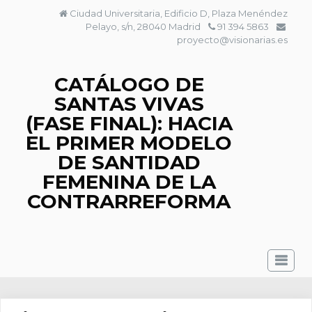
Saltar
Ciudad Universitaria, Edificio D, Plaza Menéndez
al
Pelayo, s/n, 28040 Madrid
91 394 5863
contenido
proyecto@visionarias.es
CATÁLOGO DE
SANTAS VIVAS
(FASE FINAL): HACIA
EL PRIMER MODELO
DE SANTIDAD
FEMENINA DE LA
CONTRARREFORMA