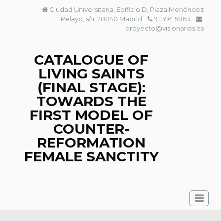
Skip
Ciudad Universitaria, Edificio D, Plaza Menéndez
to
Pelayo, s/n, 28040 Madrid
91 394 5863
content
proyecto@visionarias.es
CATALOGUE OF
LIVING SAINTS
(FINAL STAGE):
TOWARDS THE
FIRST MODEL OF
COUNTER-
REFORMATION
FEMALE SANCTITY