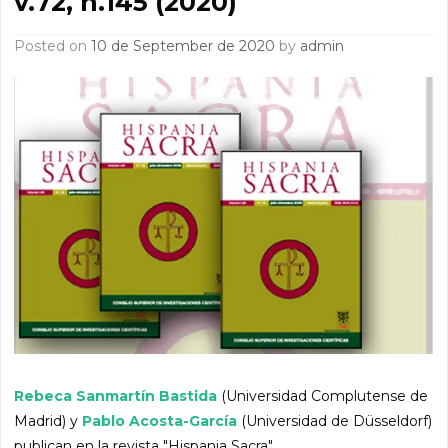
v.72, n.145 (2020)
Posted on
10 de September de 2020
by
admin
Rebeca Sanmartín Bastida
(Universidad Complutense de
Madrid) y
Pablo Acosta-García
(Universidad de Düsseldorf)
publican en la revista "Hispania Sacra".