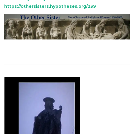
https://othersisters.hypotheses.org/239