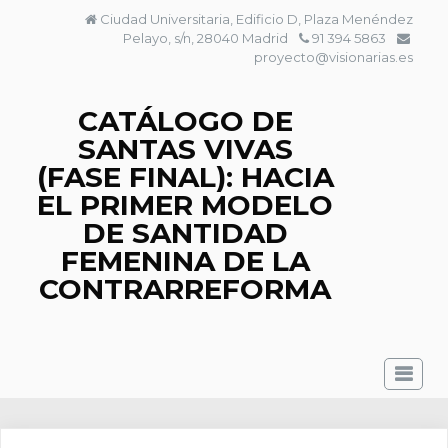
Saltar
Ciudad Universitaria, Edificio D, Plaza Menéndez
al
Pelayo, s/n, 28040 Madrid
91 394 5863
contenido
proyecto@visionarias.es
CATÁLOGO DE
SANTAS VIVAS
(FASE FINAL): HACIA
EL PRIMER MODELO
DE SANTIDAD
FEMENINA DE LA
CONTRARREFORMA