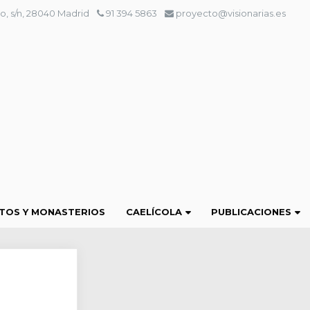
o, s/n, 28040 Madrid
91 394 5863
proyecto@visionarias.es
TOS Y MONASTERIOS
CAELÍCOLA
PUBLICACIONES