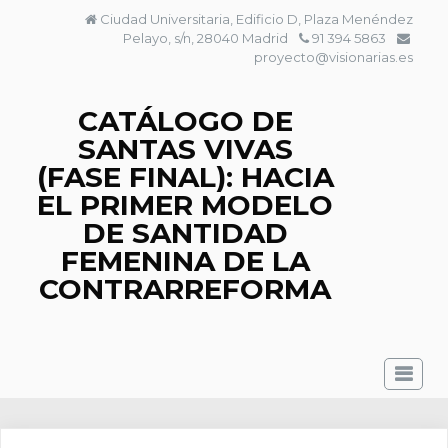
Saltar
Ciudad Universitaria, Edificio D, Plaza Menéndez
al
Pelayo, s/n, 28040 Madrid
91 394 5863
contenido
proyecto@visionarias.es
CATÁLOGO DE
SANTAS VIVAS
(FASE FINAL): HACIA
EL PRIMER MODELO
DE SANTIDAD
FEMENINA DE LA
CONTRARREFORMA