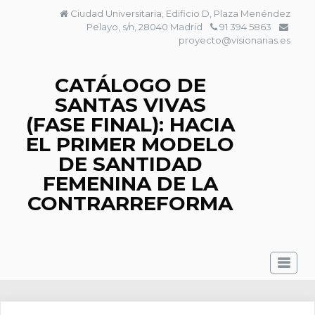
Saltar
Ciudad Universitaria, Edificio D, Plaza Menéndez
al
Pelayo, s/n, 28040 Madrid
91 394 5863
contenido
proyecto@visionarias.es
CATÁLOGO DE
SANTAS VIVAS
(FASE FINAL): HACIA
EL PRIMER MODELO
DE SANTIDAD
FEMENINA DE LA
CONTRARREFORMA