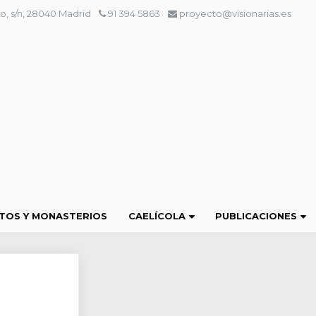
o, s/n, 28040 Madrid
91 394 5863
proyecto@visionarias.es
TOS Y MONASTERIOS
CAELÍCOLA
PUBLICACIONES