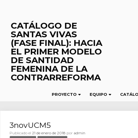
Saltar
al
contenido
CATÁLOGO DE
SANTAS VIVAS
(FASE FINAL): HACIA
EL PRIMER MODELO
DE SANTIDAD
FEMENINA DE LA
CONTRARREFORMA
PROYECTO
EQUIPO
CATÁL
3novUCM5
Publicado el
21 de enero de 2018
por
admin