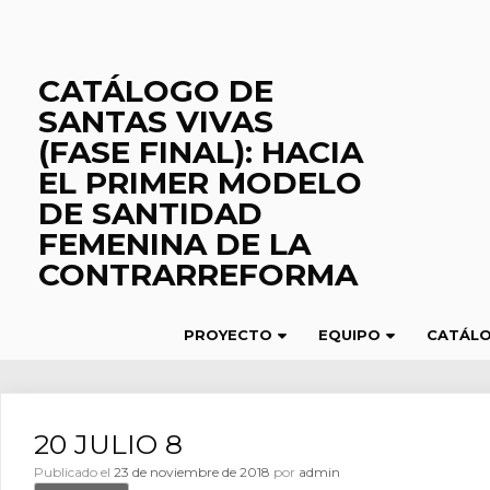
Saltar
al
contenido
CATÁLOGO DE
SANTAS VIVAS
(FASE FINAL): HACIA
EL PRIMER MODELO
DE SANTIDAD
FEMENINA DE LA
CONTRARREFORMA
PROYECTO
EQUIPO
CATÁL
20 JULIO 8
Publicado el
23 de noviembre de 2018
por
admin