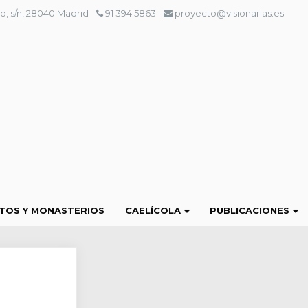
o, s/n, 28040 Madrid
91 394 5863
proyecto@visionarias.es
TOS Y MONASTERIOS
CAELÍCOLA
PUBLICACIONES