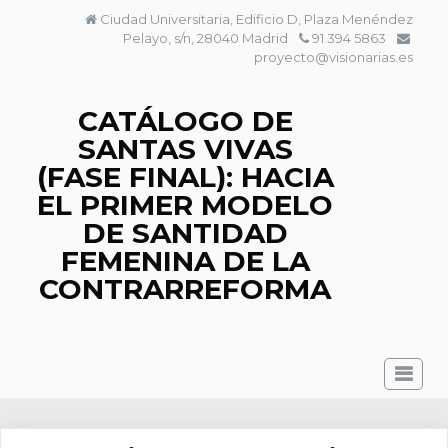
Saltar
Ciudad Universitaria, Edificio D, Plaza Menéndez
al
Pelayo, s/n, 28040 Madrid
91 394 5863
contenido
proyecto@visionarias.es
CATÁLOGO DE
SANTAS VIVAS
(FASE FINAL): HACIA
EL PRIMER MODELO
DE SANTIDAD
FEMENINA DE LA
CONTRARREFORMA