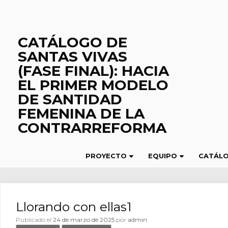
Saltar
al
contenido
CATÁLOGO DE
SANTAS VIVAS
(FASE FINAL): HACIA
EL PRIMER MODELO
DE SANTIDAD
FEMENINA DE LA
CONTRARREFORMA
PROYECTO
EQUIPO
CATÁL
Llorando con ellas1
Publicado el
24 de marzo de 2025
por
admin