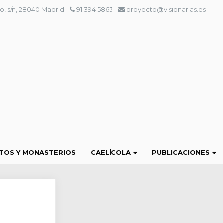
o, s/n, 28040 Madrid
91 394 5863
proyecto@visionarias.es
TOS Y MONASTERIOS
CAELÍCOLA
PUBLICACIONES