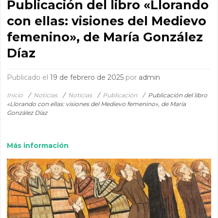
Publicación del libro «Llorando
con ellas: visiones del Medievo
femenino», de María González
Díaz
Publicado el
19 de febrero de 2025
por
admin
Inicio
/
Noticias
/
Noticias
/
Publicación
/
Publicación del libro
«Llorando con ellas: visiones del Medievo femenino», de María
González Díaz
Más información