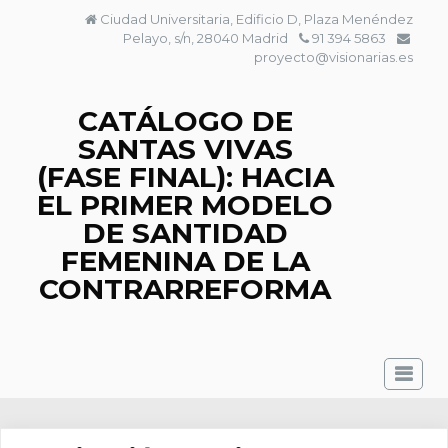
Saltar
Ciudad Universitaria, Edificio D, Plaza Menéndez
al
Pelayo, s/n, 28040 Madrid
91 394 5863
contenido
proyecto@visionarias.es
CATÁLOGO DE
SANTAS VIVAS
(FASE FINAL): HACIA
EL PRIMER MODELO
DE SANTIDAD
FEMENINA DE LA
CONTRARREFORMA