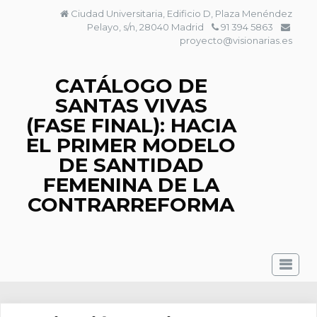
Saltar
Ciudad Universitaria, Edificio D, Plaza Menéndez
al
Pelayo, s/n, 28040 Madrid
91 394 5863
contenido
proyecto@visionarias.es
CATÁLOGO DE
SANTAS VIVAS
(FASE FINAL): HACIA
EL PRIMER MODELO
DE SANTIDAD
FEMENINA DE LA
CONTRARREFORMA