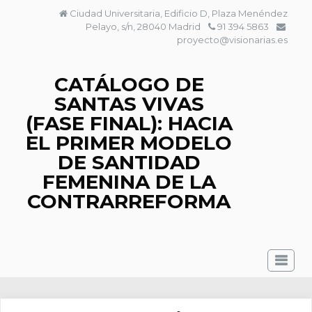
Saltar
Ciudad Universitaria, Edificio D, Plaza Menéndez
al
Pelayo, s/n, 28040 Madrid
91 394 5863
contenido
proyecto@visionarias.es
CATÁLOGO DE
SANTAS VIVAS
(FASE FINAL): HACIA
EL PRIMER MODELO
DE SANTIDAD
FEMENINA DE LA
CONTRARREFORMA