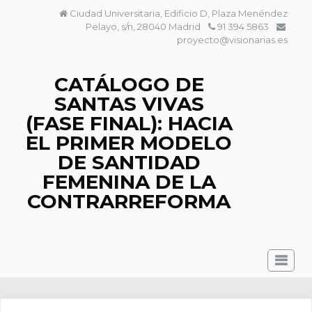
Saltar
Ciudad Universitaria, Edificio D, Plaza Menéndez
al
Pelayo, s/n, 28040 Madrid
91 394 5863
contenido
proyecto@visionarias.es
CATÁLOGO DE
SANTAS VIVAS
(FASE FINAL): HACIA
EL PRIMER MODELO
DE SANTIDAD
FEMENINA DE LA
CONTRARREFORMA