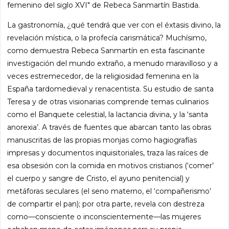
femenino del siglo XVI" de Rebeca Sanmartín Bastida.
La gastronomía, ¿qué tendrá que ver con el éxtasis divino, la
revelación mística, o la profecía carismática? Muchísimo,
como demuestra Rebeca Sanmartín en esta fascinante
investigación del mundo extraño, a menudo maravilloso y a
veces estremecedor, de la religiosidad femenina en la
España tardomedieval y renacentista. Su estudio de santa
Teresa y de otras visionarias comprende temas culinarios
como el Banquete celestial, la lactancia divina, y la ‘santa
anorexia’. A través de fuentes que abarcan tanto las obras
manuscritas de las propias monjas como hagiografías
impresas y documentos inquisitoriales, traza las raíces de
esa obsesión con la comida en motivos cristianos (‘comer’
el cuerpo y sangre de Cristo, el ayuno penitencial) y
metáforas seculares (el seno materno, el ‘compañerismo’
de compartir el pan); por otra parte, revela con destreza
como—consciente o inconscientemente—las mujeres