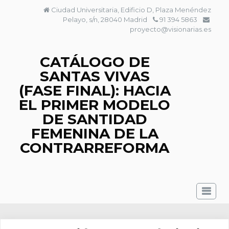
Saltar
Ciudad Universitaria, Edificio D, Plaza Menéndez
al
Pelayo, s/n, 28040 Madrid
91 394 5863
contenido
proyecto@visionarias.es
CATÁLOGO DE
SANTAS VIVAS
(FASE FINAL): HACIA
EL PRIMER MODELO
DE SANTIDAD
FEMENINA DE LA
CONTRARREFORMA