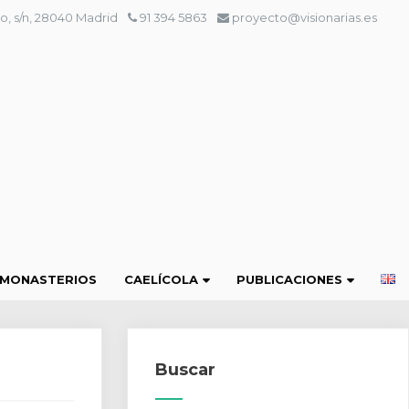
o, s/n, 28040 Madrid
91 394 5863
proyecto@visionarias.es
 MONASTERIOS
CAELÍCOLA
PUBLICACIONES
Buscar