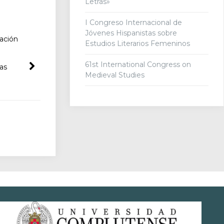
Letras»
I Congreso Internacional de
Jóvenes Hispanistas sobre
ación
Estudios Literarios Femeninos
61st International Congress on
las
Medieval Studies