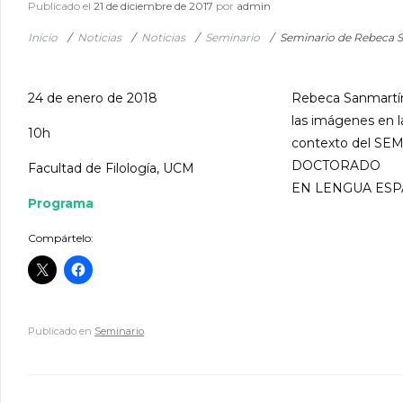
Publicado el
21 de diciembre de 2017
por
admin
Inicio
/
Noticias
/
Noticias
/
Seminario
/
Seminario de Rebeca S
24 de enero de 2018
Rebeca Sanmartín 
las imágenes en l
10h
contexto del 
DOCTORADO
Facultad de Filología, UCM
EN LENGUA ESP
Programa
Compártelo:
Publicado en
Seminario
.
Navegador de artículos