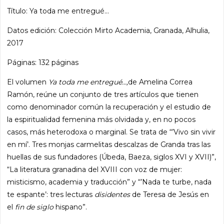
Título: Ya toda me entregué…
Datos edición: Colección Mirto Academia, Granada, Alhulia,
2017
Páginas: 132 páginas
El volumen
Ya toda me entregué…,
de Amelina Correa
Ramón, reúne un conjunto de tres artículos que tienen
como denominador común la recuperación y el estudio de
la espiritualidad femenina más olvidada y, en no pocos
casos, más heterodoxa o marginal. Se trata de “’Vivo sin vivir
en mí’. Tres monjas carmelitas descalzas de Granda tras las
huellas de sus fundadores (Úbeda, Baeza, siglos XVI y XVII)”,
“La literatura granadina del XVIII con voz de mujer:
misticismo, academia y traducción” y “’Nada te turbe, nada
te espante’: tres lecturas
disidentes
de Teresa de Jesús en
el
fin de siglo
hispano”.