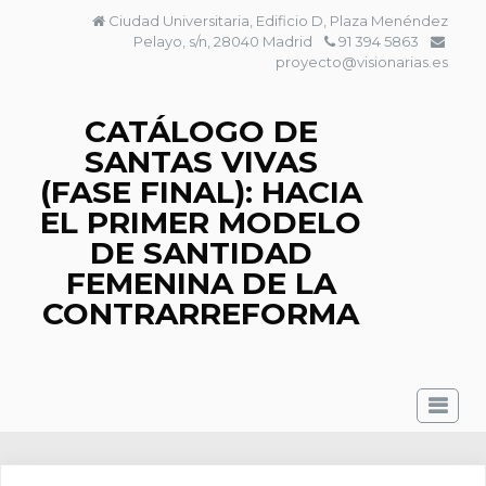
Saltar
Ciudad Universitaria, Edificio D, Plaza Menéndez
al
Pelayo, s/n, 28040 Madrid
91 394 5863
contenido
proyecto@visionarias.es
CATÁLOGO DE
SANTAS VIVAS
(FASE FINAL): HACIA
EL PRIMER MODELO
DE SANTIDAD
FEMENINA DE LA
CONTRARREFORMA