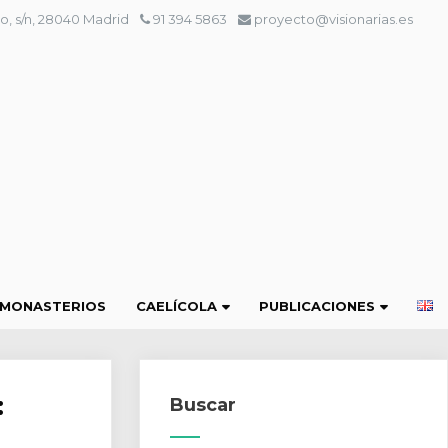
o, s/n, 28040 Madrid
91 394 5863
proyecto@visionarias.es
 MONASTERIOS
CAELÍCOLA
PUBLICACIONES
:
Buscar