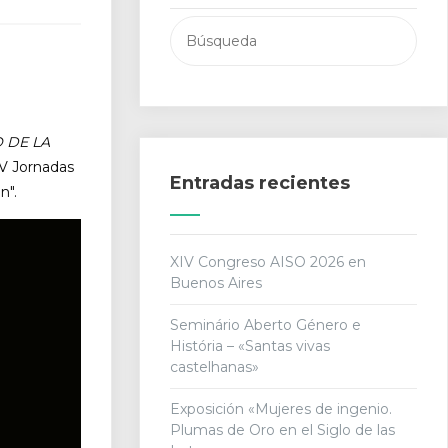
Buscar:
 DE LA
 "V Jornadas
Entradas recientes
n".
XIV Congreso AISO 2026 en
Buenos Aires
Seminário Aberto Género e
História – «Santas vivas
castelhanas»
Exposición «Mujeres de ingenio.
Plumas de Oro en el Siglo de las