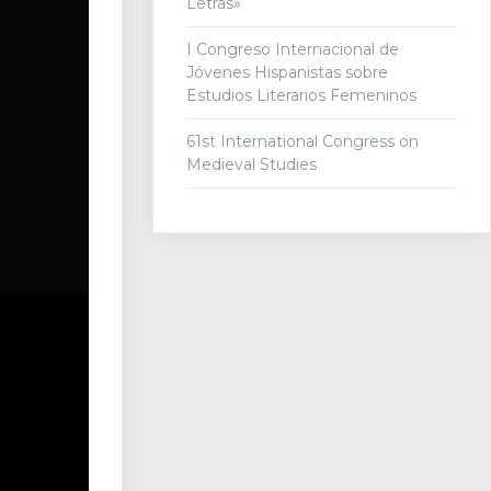
Letras»
I Congreso Internacional de
Jóvenes Hispanistas sobre
Estudios Literarios Femeninos
61st International Congress on
Medieval Studies