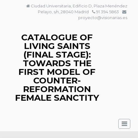
Skip
Ciudad Universitaria, Edificio D, Plaza Menéndez
to
Pelayo, s/n, 28040 Madrid
91 394 5863
content
proyecto@visionarias.es
CATALOGUE OF
LIVING SAINTS
(FINAL STAGE):
TOWARDS THE
FIRST MODEL OF
COUNTER-
REFORMATION
FEMALE SANCTITY