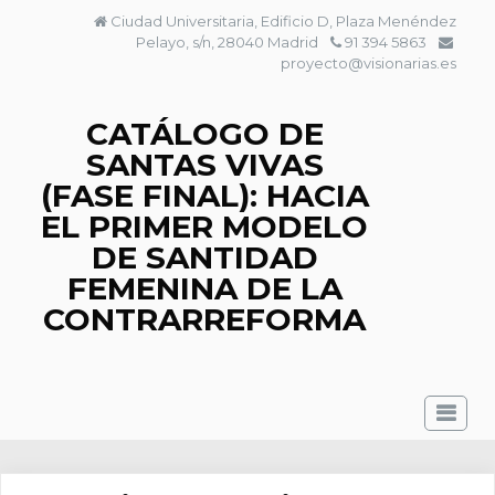
Saltar
Ciudad Universitaria, Edificio D, Plaza Menéndez
al
Pelayo, s/n, 28040 Madrid
91 394 5863
contenido
proyecto@visionarias.es
CATÁLOGO DE
SANTAS VIVAS
(FASE FINAL): HACIA
EL PRIMER MODELO
DE SANTIDAD
FEMENINA DE LA
CONTRARREFORMA