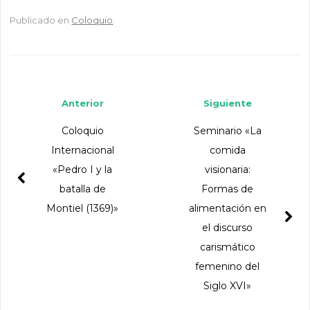
Publicado en
Coloquio
.
Navegador de artículos
Anterior
Siguiente
Coloquio
Seminario «La
Internacional
comida
«Pedro I y la
visionaria:
batalla de
Formas de
Montiel (1369)»
alimentación en
el discurso
carismático
femenino del
Siglo XVI»