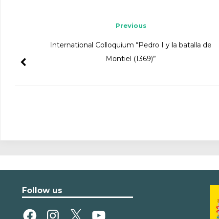
Post navigation
Previous
International Colloquium “Pedro I y la batalla de
Montiel (1369)”
Follow us
Facebook
Instagram
X
YouTube