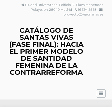
Saltar
Ciudad Universitaria, Edificio D, Plaza Menéndez
al
Pelayo, s/n, 28040 Madrid
91 394 5863
contenido
proyecto@visionarias.es
CATÁLOGO DE
SANTAS VIVAS
(FASE FINAL): HACIA
EL PRIMER MODELO
DE SANTIDAD
FEMENINA DE LA
CONTRARREFORMA