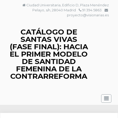
Saltar
Ciudad Universitaria, Edificio D, Plaza Menéndez
al
Pelayo, s/n, 28040 Madrid
91 394 5863
contenido
proyecto@visionarias.es
CATÁLOGO DE
SANTAS VIVAS
(FASE FINAL): HACIA
EL PRIMER MODELO
DE SANTIDAD
FEMENINA DE LA
CONTRARREFORMA