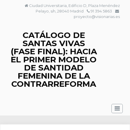
Saltar
Ciudad Universitaria, Edificio D, Plaza Menéndez
al
Pelayo, s/n, 28040 Madrid
91 394 5863
contenido
proyecto@visionarias.es
CATÁLOGO DE
SANTAS VIVAS
(FASE FINAL): HACIA
EL PRIMER MODELO
DE SANTIDAD
FEMENINA DE LA
CONTRARREFORMA