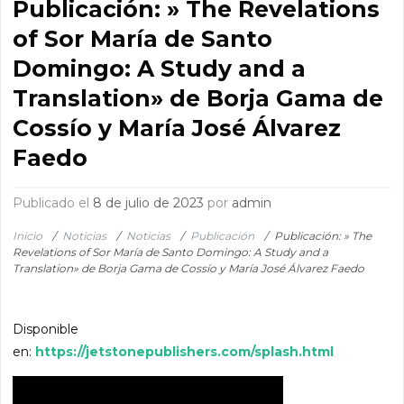
Publicación: » The Revelations
of Sor María de Santo
Domingo: A Study and a
Translation» de Borja Gama de
Cossío y María José Álvarez
Faedo
Publicado el
8 de julio de 2023
por
admin
Inicio
/
Noticias
/
Noticias
/
Publicación
/
Publicación: » The
Revelations of Sor María de Santo Domingo: A Study and a
Translation» de Borja Gama de Cossío y María José Álvarez Faedo
Disponible
en:
https://jetstonepublishers.com/splash.html