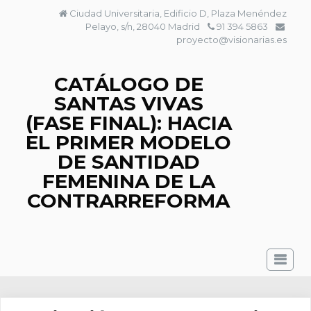
Saltar
Ciudad Universitaria, Edificio D, Plaza Menéndez
al
Pelayo, s/n, 28040 Madrid
91 394 5863
contenido
proyecto@visionarias.es
CATÁLOGO DE
SANTAS VIVAS
(FASE FINAL): HACIA
EL PRIMER MODELO
DE SANTIDAD
FEMENINA DE LA
CONTRARREFORMA