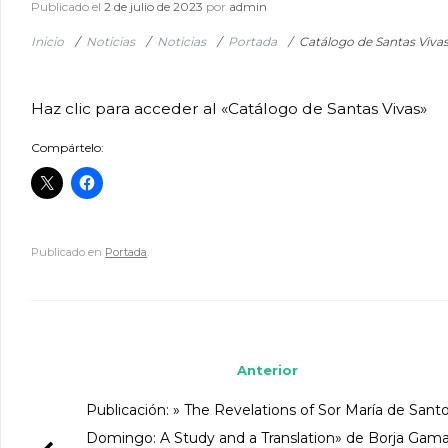
Publicado el
2 de julio de 2023
por
admin
Inicio
/
Noticias
/
Noticias
/
Portada
/
Catálogo de Santas Viva
Haz clic para acceder al «Catálogo de Santas Vivas»
Compártelo:
Publicado en
Portada
.
Navegador de artículos
Anterior
Publicación: » The Revelations of Sor María de Sant
Domingo: A Study and a Translation» de Borja Gam