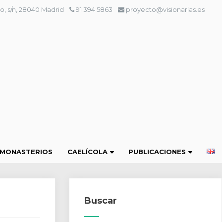
o, s/n, 28040 Madrid
91 394 5863
proyecto@visionarias.es
 MONASTERIOS
CAELÍCOLA
PUBLICACIONES
Buscar