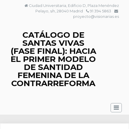
Saltar
Ciudad Universitaria, Edificio D, Plaza Menéndez
al
Pelayo, s/n, 28040 Madrid
91 394 5863
contenido
proyecto@visionarias.es
CATÁLOGO DE
SANTAS VIVAS
(FASE FINAL): HACIA
EL PRIMER MODELO
DE SANTIDAD
FEMENINA DE LA
CONTRARREFORMA