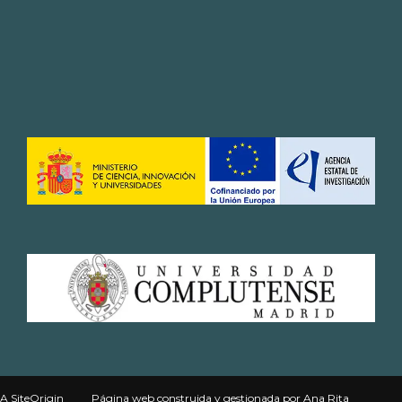
A
SiteOrigin
Página web
construida y gestionada por
Ana Rita