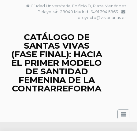
Saltar
Ciudad Universitaria, Edificio D, Plaza Menéndez
al
Pelayo, s/n, 28040 Madrid
91 394 5863
contenido
proyecto@visionarias.es
CATÁLOGO DE
SANTAS VIVAS
(FASE FINAL): HACIA
EL PRIMER MODELO
DE SANTIDAD
FEMENINA DE LA
CONTRARREFORMA