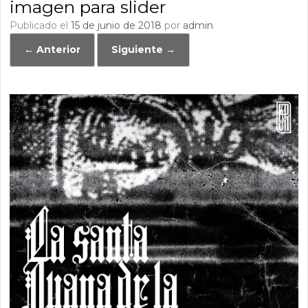
imagen para slider
Publicado el
15 de junio de 2018
por
admin
← Anterior
Siguiente →