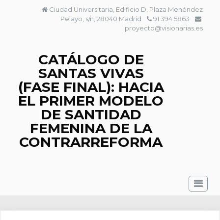
Saltar
Ciudad Universitaria, Edificio D, Plaza Menéndez
al
Pelayo, s/n, 28040 Madrid
91 394 5863
contenido
proyecto@visionarias.es
CATÁLOGO DE
SANTAS VIVAS
(FASE FINAL): HACIA
EL PRIMER MODELO
DE SANTIDAD
FEMENINA DE LA
CONTRARREFORMA