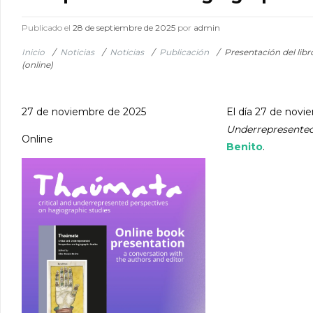
Publicado el
28 de septiembre de 2025
por
admin
Inicio
/
Noticias
/
Noticias
/
Publicación
/
Presentación del lib
(online)
27 de noviembre de 2025
El día 27 de novi
Underrepresented
Online
Benito
.