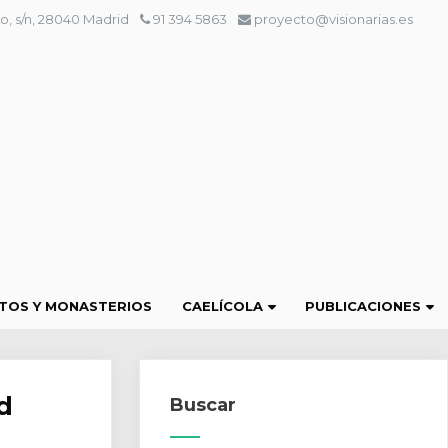
o, s/n, 28040 Madrid
91 394 5863
proyecto@visionarias.es
TOS Y MONASTERIOS
CAELÍCOLA
PUBLICACIONES
d
Buscar