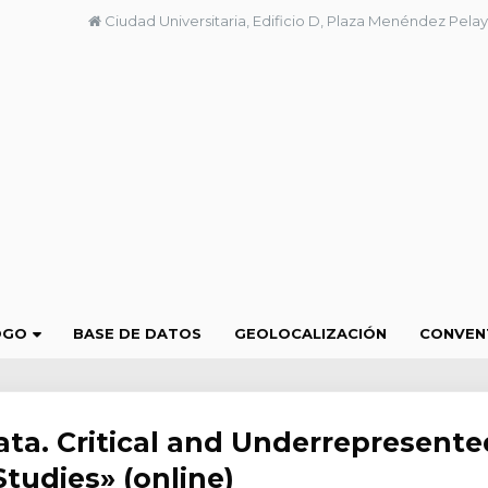
Ciudad Universitaria, Edificio D, Plaza Menéndez Pelay
OGO
BASE DE DATOS
GEOLOCALIZACIÓN
CONVEN
ata. Critical and Underrepresente
tudies» (online)