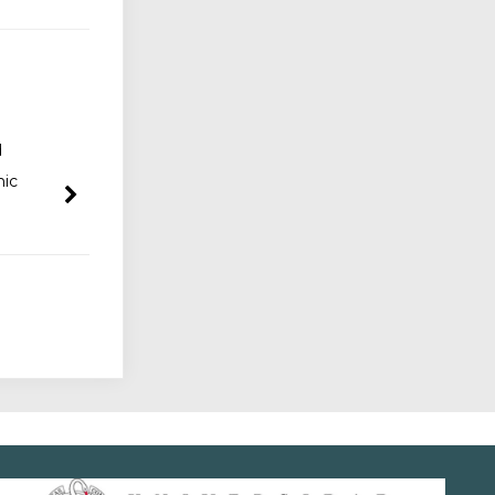
d
hic