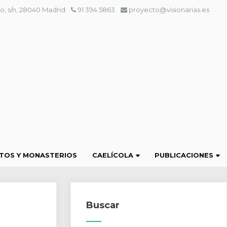
o, s/n, 28040 Madrid
91 394 5863
proyecto@visionarias.es
TOS Y MONASTERIOS
CAELÍCOLA
PUBLICACIONES
Buscar