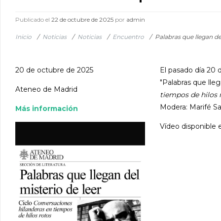
Publicado el
22 de octubre de 2025
por
admin
Inicio
/
Noticias
/
Noticias
/
Encuentro
/
Palabras que llegan de
20 de octubre de 2025
El pasado día 20 d
"Palabras que lleg
Ateneo de Madrid
tiempos de hilos 
Modera: Marifé S
Más información
Vídeo disponible 