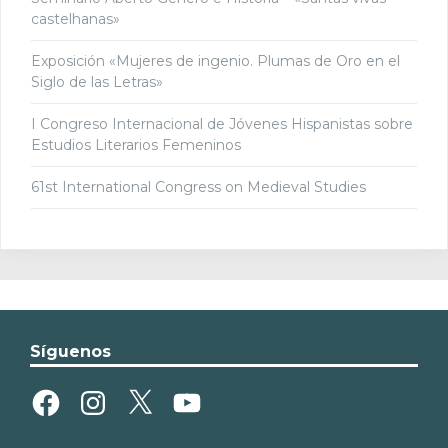
castelhanas»
Exposición «Mujeres de ingenio. Plumas de Oro en el
Siglo de las Letras»
I Congreso Internacional de Jóvenes Hispanistas sobre
Estudios Literarios Femeninos
61st International Congress on Medieval Studies
Síguenos
Facebook
Instagram
X
YouTube