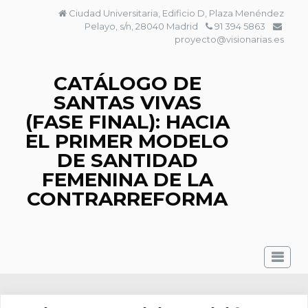
Saltar
Ciudad Universitaria, Edificio D, Plaza Menéndez
al
Pelayo, s/n, 28040 Madrid
91 394 5863
contenido
proyecto@visionarias.es
CATÁLOGO DE
SANTAS VIVAS
(FASE FINAL): HACIA
EL PRIMER MODELO
DE SANTIDAD
FEMENINA DE LA
CONTRARREFORMA