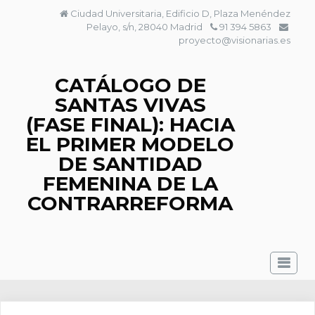
Saltar
Ciudad Universitaria, Edificio D, Plaza Menéndez
al
Pelayo, s/n, 28040 Madrid
91 394 5863
contenido
proyecto@visionarias.es
CATÁLOGO DE
SANTAS VIVAS
(FASE FINAL): HACIA
EL PRIMER MODELO
DE SANTIDAD
FEMENINA DE LA
CONTRARREFORMA