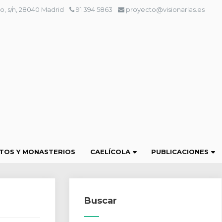
o, s/n, 28040 Madrid
91 394 5863
proyecto@visionarias.es
TOS Y MONASTERIOS
CAELÍCOLA
PUBLICACIONES
Buscar