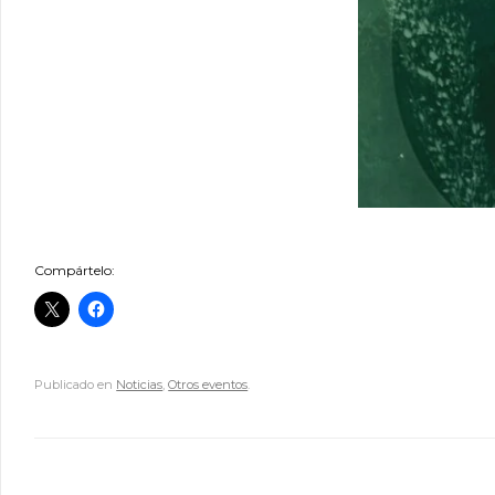
Compártelo:
Publicado en
Noticias
,
Otros eventos
.
Navegador de artículos