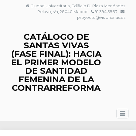
Saltar
Ciudad Universitaria, Edificio D, Plaza Menéndez
al
Pelayo, s/n, 28040 Madrid
91 394 5863
contenido
proyecto@visionarias.es
CATÁLOGO DE
SANTAS VIVAS
(FASE FINAL): HACIA
EL PRIMER MODELO
DE SANTIDAD
FEMENINA DE LA
CONTRARREFORMA