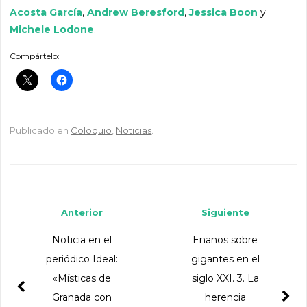
Acosta García
,
Andrew Beresford
,
Jessica Boon
y
Michele Lodone
.
Compártelo:
Publicado en
Coloquio
,
Noticias
.
Navegador de artículos
Anterior
Siguiente
Noticia en el
Enanos sobre
periódico Ideal:
gigantes en el
«Místicas de
siglo XXI. 3. La
Granada con
herencia