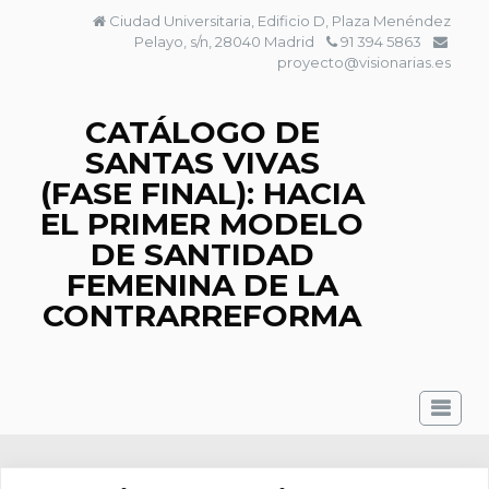
Saltar
Ciudad Universitaria, Edificio D, Plaza Menéndez
al
Pelayo, s/n, 28040 Madrid
91 394 5863
contenido
proyecto@visionarias.es
CATÁLOGO DE
SANTAS VIVAS
(FASE FINAL): HACIA
EL PRIMER MODELO
DE SANTIDAD
FEMENINA DE LA
CONTRARREFORMA