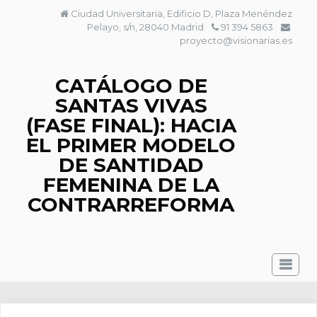
Saltar
Ciudad Universitaria, Edificio D, Plaza Menéndez
al
Pelayo, s/n, 28040 Madrid
91 394 5863
contenido
proyecto@visionarias.es
CATÁLOGO DE
SANTAS VIVAS
(FASE FINAL): HACIA
EL PRIMER MODELO
DE SANTIDAD
FEMENINA DE LA
CONTRARREFORMA