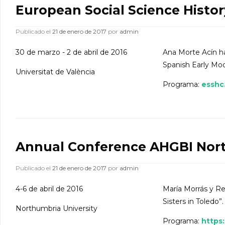
European Social Science Histo
Publicado el
21 de enero de 2017
por
admin
30 de marzo - 2 de abril de 2016
Ana Morte Acín h
Spanish Early Mo
Universitat de València
Programa:
esshc
Annual Conference AHGBI Nor
Publicado el
21 de enero de 2017
por
admin
4-6 de abril de 2016
María Morrás y Re
Sisters in Toledo”.
Northumbria University
Programa:
https