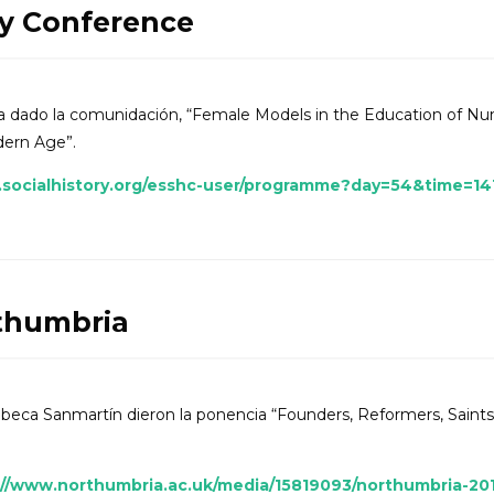
ry Conference
a dado la comunidación, “Female Models in the Education of Nun
dern Age”.
.socialhistory.org/esshc-user/programme?day=54&time=14
thumbria
beca Sanmartín dieron la ponencia “Founders, Reformers, Saints:
://www.northumbria.ac.uk/media/15819093/northumbria-20