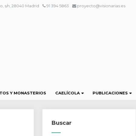
o, s/n, 28040 Madrid
91 394 5863
proyecto@visionarias.es
TOS Y MONASTERIOS
CAELÍCOLA
PUBLICACIONES
Buscar